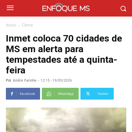
Início
Clima
Inmet coloca 70 cidades de
MS em alerta para
tempestades até a quinta-
feira
Por
André Farinha
-
12:15 - 19/05/2026
Facebook
WhatsApp
Twitter