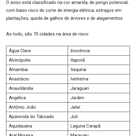
O aviso está classificado na cor amarela, de perigo potencial,
com baixo risco de corte de energia elétrica, estragos em
plantações, queda de galhos de árvores e de alagamentos.
Ao todo, são 70 cidades na área de risco:
Água Clara
Inocência
Alcinópolis
Itaporã
Amambai
Itaquiraí
Anastácio
Ivinhema
Anaurilândia
Jaraguari
Angélica
Jardim
Antônio João
Jateí
Aparecida do Taboado
Juti
Aquidauana
Laguna Carapã
Aral Moreira
Maracaju