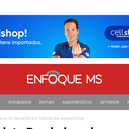
L
DOURADOS
EDITAIS
AGRONEGÓCIO
INTERIOR
iros do Amanhã em Sidrolândia encerra hoje