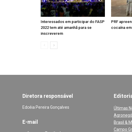
Interessados em participar do FASP
PRF apreen
2022 tem até amanhã para se
cocaína em 
inscreverem
Diretora responsável
Editori
Edcéia Pereira Gonçalves
Últimas N
Agronegó
E-mail
Brasil & 
Campo G