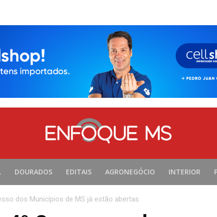
L
DOURADOS
EDITAIS
AGRONEGÓCIO
INTERIOR
esso dos Municípios de MS já estão abertas