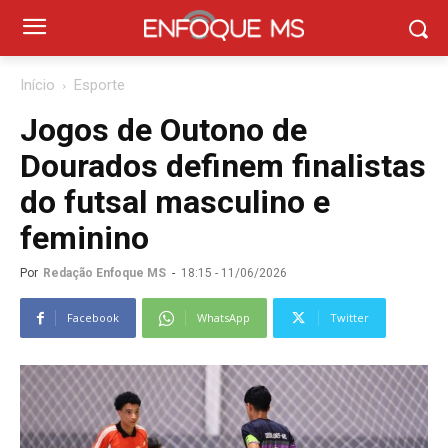
Início
Esporte
Jogos de Outono de
Dourados definem finalistas
do futsal masculino e
feminino
Por
Redação Enfoque MS
-
18:15 - 11/06/2026
Facebook
WhatsApp
Twitter