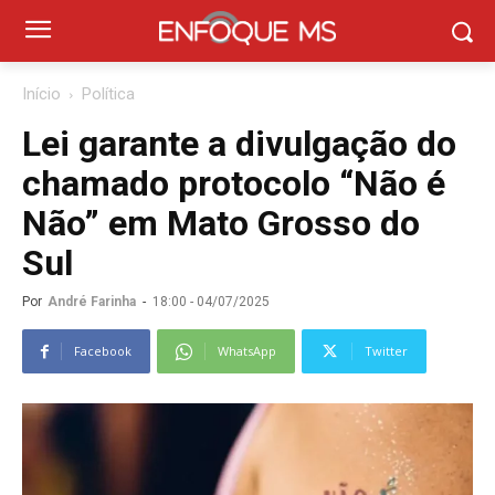
Início
Política
Lei garante a divulgação do
chamado protocolo “Não é
Não” em Mato Grosso do
Sul
Por
André Farinha
-
18:00 - 04/07/2025
Facebook
WhatsApp
Twitter