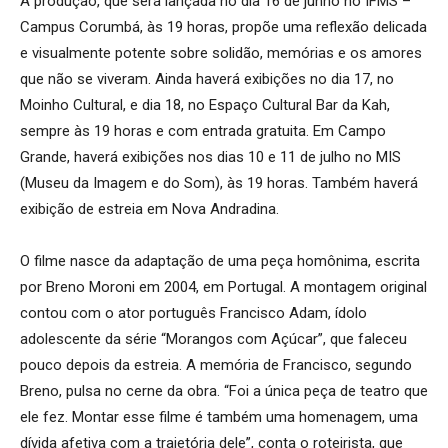
A produção, que será lançada no dia 16 de junho no IFMS –
Campus Corumbá, às 19 horas, propõe uma reflexão delicada
e visualmente potente sobre solidão, memórias e os amores
que não se viveram. Ainda haverá exibições no dia 17, no
Moinho Cultural, e dia 18, no Espaço Cultural Bar da Kah,
sempre às 19 horas e com entrada gratuita. Em Campo
Grande, haverá exibições nos dias 10 e 11 de julho no MIS
(Museu da Imagem e do Som), às 19 horas. Também haverá
exibição de estreia em Nova Andradina.
O filme nasce da adaptação de uma peça homônima, escrita
por Breno Moroni em 2004, em Portugal. A montagem original
contou com o ator português Francisco Adam, ídolo
adolescente da série “Morangos com Açúcar”, que faleceu
pouco depois da estreia. A memória de Francisco, segundo
Breno, pulsa no cerne da obra. “Foi a única peça de teatro que
ele fez. Montar esse filme é também uma homenagem, uma
dívida afetiva com a trajetória dele”, conta o roteirista, que