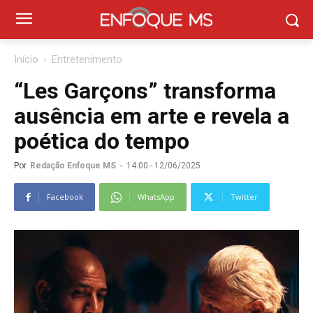
Início
Entretenimento
“Les Garçons” transforma
ausência em arte e revela a
poética do tempo
Por
Redação Enfoque MS
-
14:00 - 12/06/2025
Facebook
WhatsApp
Twitter