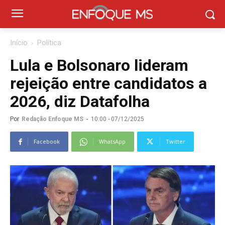
Início
Política
Lula e Bolsonaro lideram
rejeição entre candidatos a
2026, diz Datafolha
Por
Redação Enfoque MS
-
10:00 - 07/12/2025
Facebook
WhatsApp
Twitter