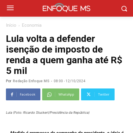
Início
Economia
Lula volta a defender
isenção de imposto de
renda a quem ganha até R$
5 mil
Por
Redação Enfoque MS
-
08:00 - 12/10/2024
Facebook
WhatsApp
Twitter
Lula (Foto: Ricardo Stuckert/Presidência da República)