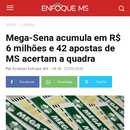
Início
Loteria
Mega-Sena acumula em R$
6 milhões e 42 apostas de
MS acertam a quadra
Por
Redação Enfoque MS
-
06:45 - 27/05/2026
Facebook
WhatsApp
Twitter