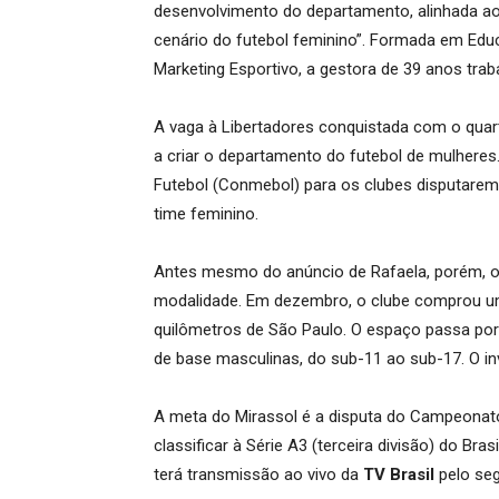
desenvolvimento do departamento, alinhada ao 
cenário do futebol feminino”. Formada em Edu
Marketing Esportivo, a gestora de 39 anos traba
A vaga à Libertadores conquistada com o quart
a criar o departamento do futebol de mulhere
Futebol (Conmebol) para os clubes disputarem
time feminino.
Antes mesmo do anúncio de Rafaela, porém, o L
modalidade. Em dezembro, o clube comprou um
quilômetros de São Paulo. O espaço passa por 
de base masculinas, do sub-11 ao sub-17. O in
A meta do Mirassol é a disputa do Campeonato
classificar à Série A3 (terceira divisão) do Bras
terá transmissão ao vivo da
TV Brasil
pelo se