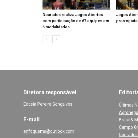
Dourados realiza Jogos Abertos
Jogos Aber
com participação de 67 equipes em
prorrogada 
5 modalidades
Diretora responsável
Editori
Edcéia Pereira Gonçalves
Últimas N
Agronegó
E-mail
Brasil & 
Campo G
enfoquems@outlook.com
Dourados