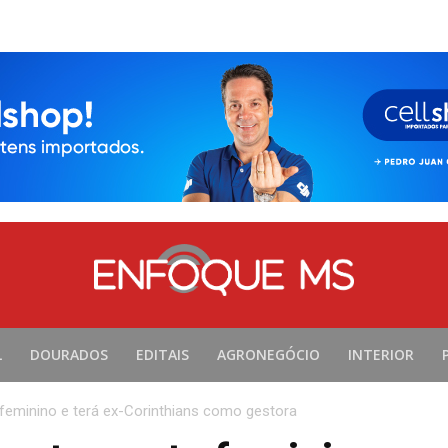
L
DOURADOS
EDITAIS
AGRONEGÓCIO
INTERIOR
 feminino e terá ex-Corinthians como gestora