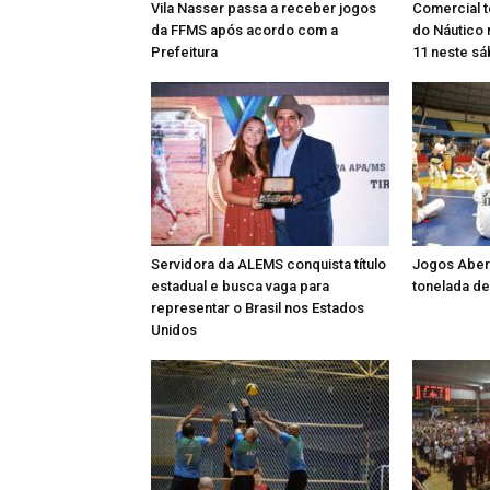
Vila Nasser passa a receber jogos
Comercial t
da FFMS após acordo com a
do Náutico n
Prefeitura
11 neste s
Servidora da ALEMS conquista título
Jogos Aber
estadual e busca vaga para
tonelada de
representar o Brasil nos Estados
Unidos