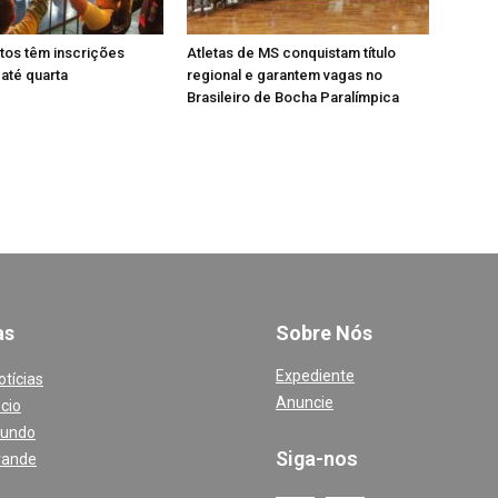
tos têm inscrições
Atletas de MS conquistam título
até quarta
regional e garantem vagas no
Brasileiro de Bocha Paralímpica
a
s
Sobre Nós
Expediente
otícias
Anuncie
cio
Mundo
Siga-nos
rande