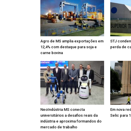
Agro de MS amplia exportações em
STJ condena
12,4% com destaque para soja e
perda de ca
carne bovina
NeoIndústria MS conecta
Em nova re
universitários a desafios reais da
Selic para 
indústria e aproxima formandos do
mercado de trabalho