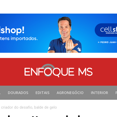
L
DOURADOS
EDITAIS
AGRONEGÓCIO
INTERIOR
riador do desafio, balde de gelo