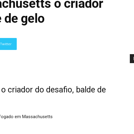
husetts o criador
e de gelo
Twitter
 criador do desafio, balde de
 afogado em Massachusetts