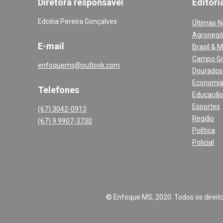
Diretora responsável
Editori
Edcéia Pereira Gonçalves
Últimas N
Agronegó
E-mail
Brasil & 
Campo G
enfoquems@outlook.com
Dourados
Economi
Telefones
Educação
Esportes
(67) 3042-0913
Região
(67) 9 9907-3730
Política
Policial
© Enfoque MS, 2020. Todos os direitos