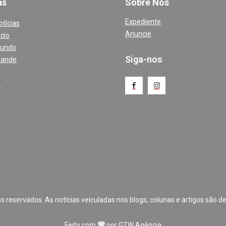
a
s
Sobre Nós
Expediente
otícias
Anuncie
cio
Mundo
Siga-nos
rande
a
 reservados. As notícias veiculadas nos blogs, colunas e artigos são de
Feito com
por
GTW Agência