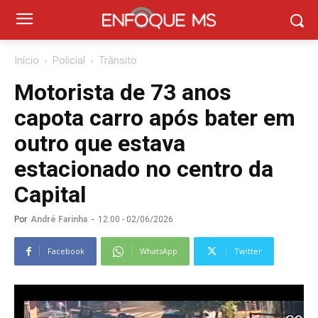
Início
Policial
Trânsito
Motorista de 73 anos
capota carro após bater em
outro que estava
estacionado no centro da
Capital
Por
André Farinha
-
12:00 - 02/06/2026
Facebook
WhatsApp
Twitter