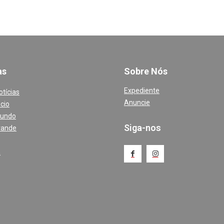
a
s
Sobre Nós
Expediente
otícias
Anuncie
cio
Mundo
Siga-nos
rande
a