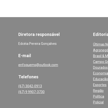
Diretora responsável
Editori
Edcéia Pereira Gonçalves
Últimas N
Agronegó
E-mail
Brasil & 
Campo G
enfoquems@outlook.com
Dourados
Economi
Telefones
Educação
Esportes
(67) 3042-0913
Região
(67) 9 9907-3730
Política
Policial