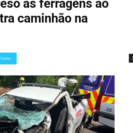
reso às ferragens ao
ntra caminhão na
Twitter