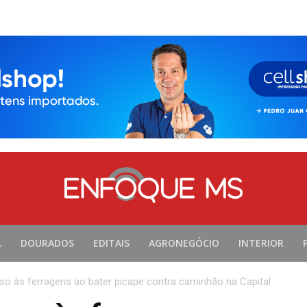
L
DOURADOS
EDITAIS
AGRONEGÓCIO
INTERIOR
eso às ferragens ao bater picape contra caminhão na Capital