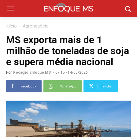
Início
Agronegócio
MS exporta mais de 1
milhão de toneladas de soja
e supera média nacional
Por
Redação Enfoque MS
-
07:15 - 14/05/2026
Facebook
WhatsApp
Twitter