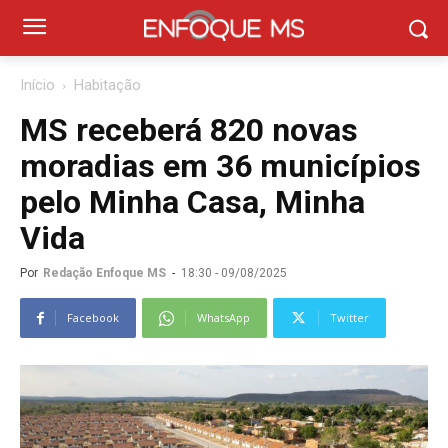
Início
Habitação
MS receberá 820 novas
moradias em 36 municípios
pelo Minha Casa, Minha
Vida
Por
Redação Enfoque MS
-
18:30 - 09/08/2025
Facebook
WhatsApp
Twitter