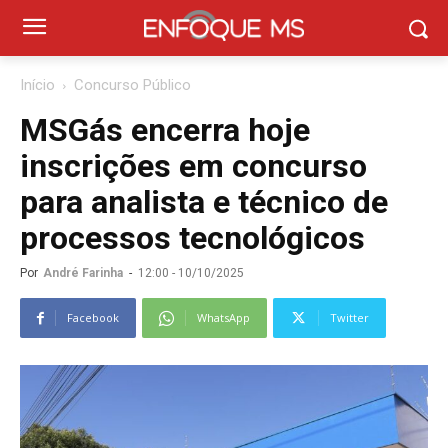
Início
Concurso Público
MSGás encerra hoje
inscrições em concurso
para analista e técnico de
processos tecnológicos
Por
André Farinha
-
12:00 - 10/10/2025
Facebook
WhatsApp
Twitter