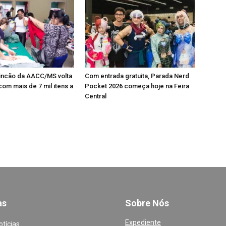
Cincão da AACC/MS volta
Com entrada gratuita, Parada Nerd
om mais de 7 mil itens a
Pocket 2026 começa hoje na Feira
Central
a
s
Sobre Nós
Expediente
otícias