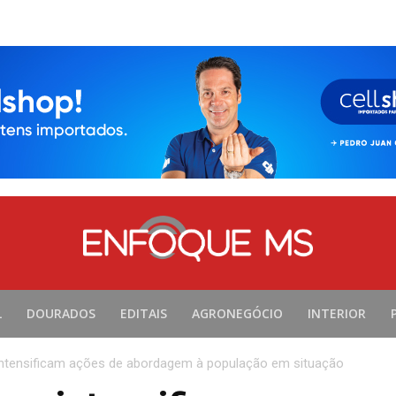
L
DOURADOS
EDITAIS
AGRONEGÓCIO
INTERIOR
ntensificam ações de abordagem à população em situação