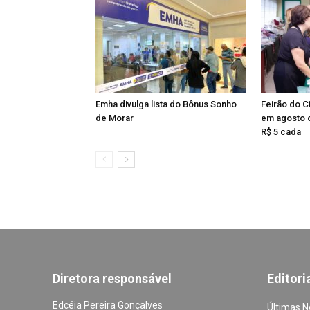
Emha divulga lista do Bônus Sonho
Feirão do 
de Morar
em agosto c
R$ 5 cada
Diretora responsável
Editori
Edcéia Pereira Gonçalves
Últimas N