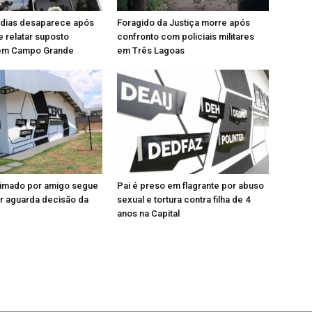
 dias desaparece após
Foragido da Justiça morre após
 relatar suposto
confronto com policiais militares
em Campo Grande
em Três Lagoas
imado por amigo segue
Pai é preso em flagrante por abuso
or aguarda decisão da
sexual e tortura contra filha de 4
anos na Capital