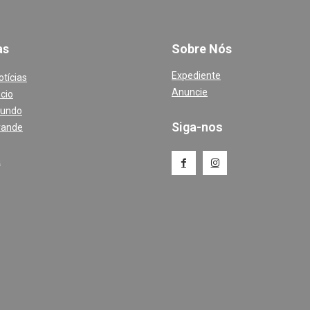
a
s
Sobre Nós
Expediente
otícias
Anuncie
cio
Mundo
Siga-nos
rande
a