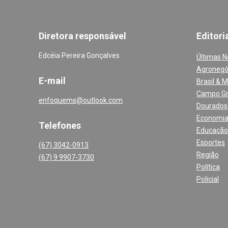
Diretora responsável
Editori
Edcéia Pereira Gonçalves
Últimas N
Agronegó
E-mail
Brasil & 
Campo G
enfoquems@outlook.com
Dourados
Economi
Telefones
Educação
Esportes
(67) 3042-0913
Região
(67) 9 9907-3730
Política
Policial