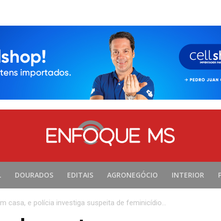
L
DOURADOS
EDITAIS
AGRONEGÓCIO
INTERIOR
casa, e polícia investiga suspeita de feminicídio...