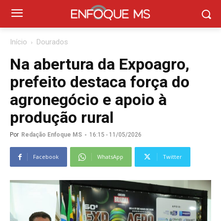
Início
Dourados
Na abertura da Expoagro,
prefeito destaca força do
agronegócio e apoio à
produção rural
Por
Redação Enfoque MS
-
16:15 - 11/05/2026
Facebook
WhatsApp
Twitter