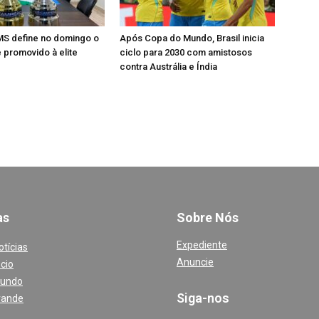
MS define no domingo o
Após Copa do Mundo, Brasil inicia
e promovido à elite
ciclo para 2030 com amistosos
contra Austrália e Índia
a
s
Sobre Nós
Expediente
otícias
Anuncie
cio
Mundo
Siga-nos
rande