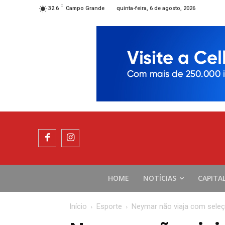
C
quinta-feira, 6 de agosto, 2026
32.6
Campo Grande
HOME
NOTÍCIAS
CAPITA
Início
Esporte
Neymar não viaja com seleç