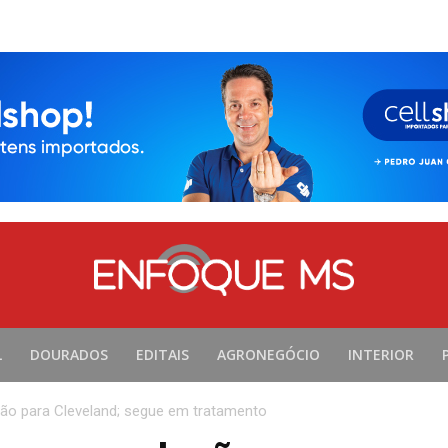
L
DOURADOS
EDITAIS
AGRONEGÓCIO
INTERIOR
ão para Cleveland; segue em tratamento