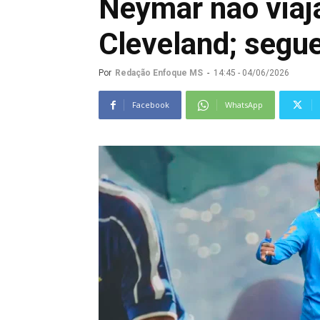
Neymar não viaj
Cleveland; segu
Por
Redação Enfoque MS
-
14:45 - 04/06/2026
Facebook
WhatsApp