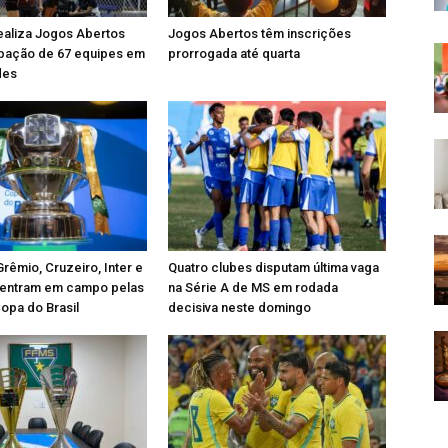
ealiza Jogos Abertos
Jogos Abertos têm inscrições
ipação de 67 equipes em
prorrogada até quarta
des
Grêmio, Cruzeiro, Inter e
Quatro clubes disputam última vaga
s entram em campo pelas
na Série A de MS em rodada
Copa do Brasil
decisiva neste domingo