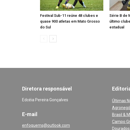
Festival Sub-11 reúne 48 clubes e
Série B de 
quase 900 atletas em Mato Grosso
último club
do Sul
estadual
Diretora responsável
Editori
Edcéia Pereira Gonçalves
Últimas N
Agronegó
E-mail
Brasil & 
Campo G
enfoquems@outlook.com
Dourados