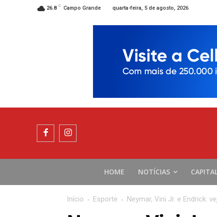
C
quarta-feira, 5 de agosto, 2026
26.8
Campo Grande
HOME
NOTÍCIAS
CAPITA
Início
Esporte
Neymar, Vini Jr. e Endrick: ve