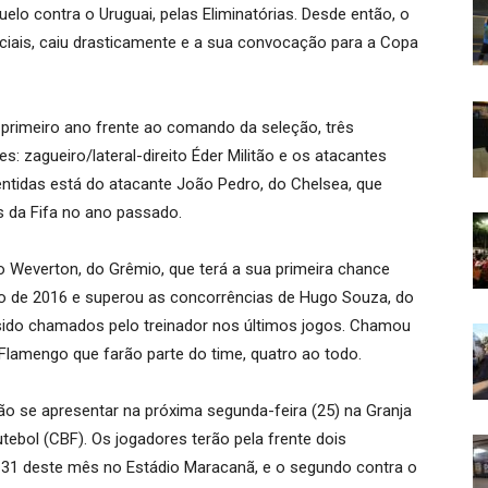
elo contra o Uruguai, pelas Eliminatórias. Desde então, o
iais, caiu drasticamente e a sua convocação para a Copa
primeiro ano frente ao comando da seleção, três
s: zagueiro/lateral-direito Éder Militão e os atacantes
ntidas está do atacante João Pedro, do Chelsea, que
s da Fifa no ano passado.
 Weverton, do Grêmio, que terá a sua primeira chance
co de 2016 e superou as concorrências de Hugo Souza, do
a sido chamados pelo treinador nos últimos jogos. Chamou
lamengo que farão parte do time, quatro ao todo.
 se apresentar na próxima segunda-feira (25) na Granja
tebol (CBF). Os jogadores terão pela frente dois
 31 deste mês no Estádio Maracanã, e o segundo contra o