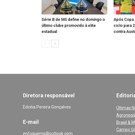
Série B de MS define no domingo o
Após Copa d
último clube promovido à elite
ciclo para 
estadual
contra Austr
Diretora responsável
Editori
Edcéia Pereira Gonçalves
Últimas N
Agronegó
E-mail
Brasil & 
Campo G
enfoquems@outlook.com