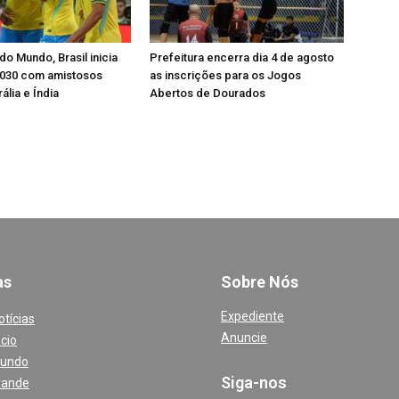
o Mundo, Brasil inicia
Prefeitura encerra dia 4 de agosto
2030 com amistosos
as inscrições para os Jogos
ália e Índia
Abertos de Dourados
a
s
Sobre Nós
Expediente
otícias
Anuncie
cio
Mundo
Siga-nos
rande