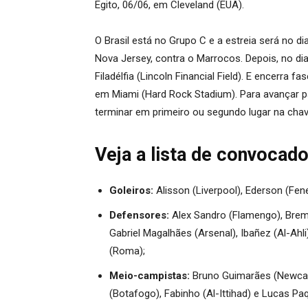
Egito, 06/06, em Cleveland (EUA).
O Brasil está no Grupo C e a estreia será no di
Nova Jersey, contra o Marrocos. Depois, no dia 
Filadélfia (Lincoln Financial Field). E encerra 
em Miami (Hard Rock Stadium). Para avançar pa
terminar em primeiro ou segundo lugar na chav
Veja a lista de convocado
Goleiros:
Alisson (Liverpool), Ederson (Fe
Defensores:
Alex Sandro (Flamengo), Breme
Gabriel Magalhães (Arsenal), Ibañez (Al-Ahl
(Roma);
Meio-campistas:
Bruno Guimarães (Newcast
(Botafogo), Fabinho (Al-Ittihad) e Lucas Pa