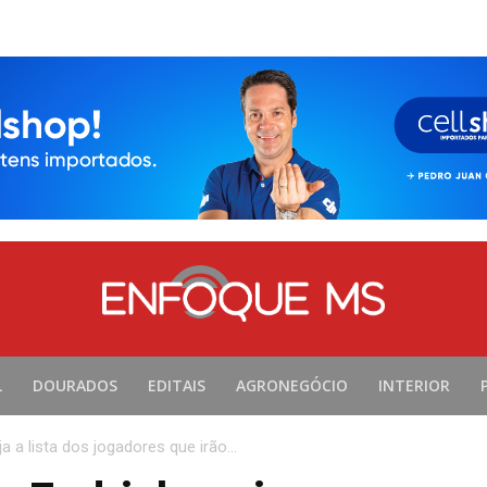
L
DOURADOS
EDITAIS
AGRONEGÓCIO
INTERIOR
ja a lista dos jogadores que irão...