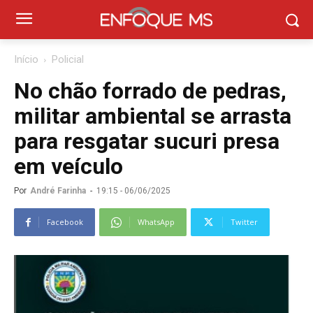
Início
Policial
No chão forrado de pedras,
militar ambiental se arrasta
para resgatar sucuri presa
em veículo
Por
André Farinha
-
19:15 - 06/06/2025
Facebook
WhatsApp
Twitter