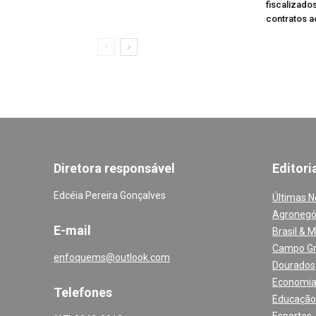
fiscalizado
contratos 
Diretora responsável
Editori
Edcéia Pereira Gonçalves
Últimas N
Agronegó
E-mail
Brasil & 
Campo G
enfoquems@outlook.com
Dourados
Economi
Telefones
Educação