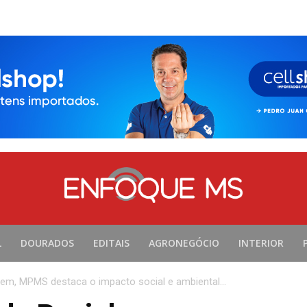
L
DOURADOS
EDITAIS
AGRONEGÓCIO
INTERIOR
gem, MPMS destaca o impacto social e ambiental...