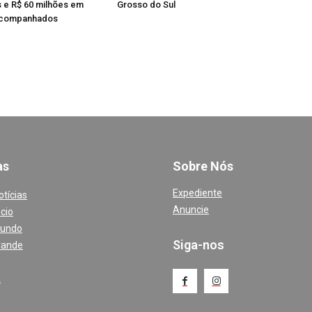
s e R$ 60 milhões em
Grosso do Sul
acompanhados
a
s
Sobre Nós
Expediente
otícias
Anuncie
cio
Mundo
Siga-nos
rande
a