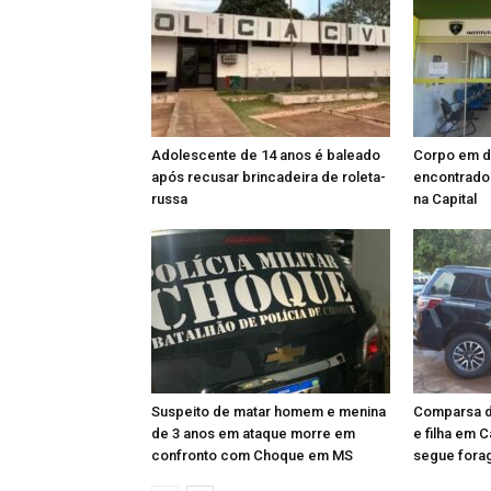
Adolescente de 14 anos é baleado
Corpo em 
após recusar brincadeira de roleta-
encontrado
russa
na Capital
Suspeito de matar homem e menina
Comparsa do
de 3 anos em ataque morre em
e filha em C
confronto com Choque em MS
segue fora