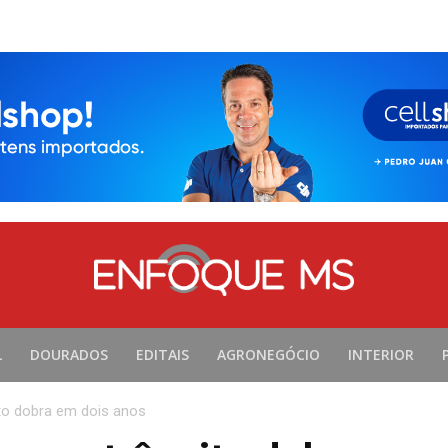
L
DOURADOS
EDITAIS
AGRONEGÓCIO
INTERIOR
to dobra em dois anos