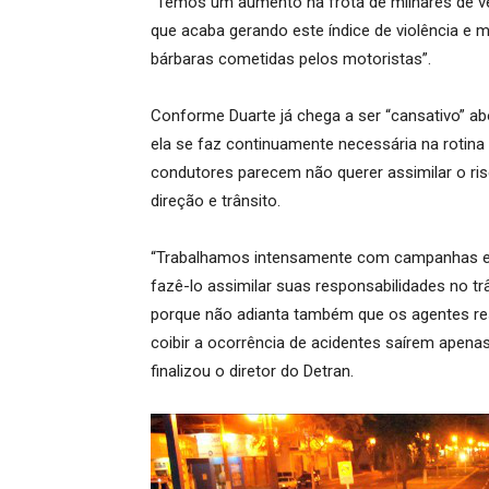
“Temos um aumento na frota de milhares de ve
que acaba gerando este índice de violência e 
bárbaras cometidas pelos motoristas”.
Conforme Duarte já chega a ser “cansativo” a
ela se faz continuamente necessária na rotina
condutores parecem não querer assimilar o ri
direção e trânsito.
“Trabalhamos intensamente com campanhas edu
fazê-lo assimilar suas responsabilidades no trâ
porque não adianta também que os agentes res
coibir a ocorrência de acidentes saírem apenas
finalizou o diretor do Detran.