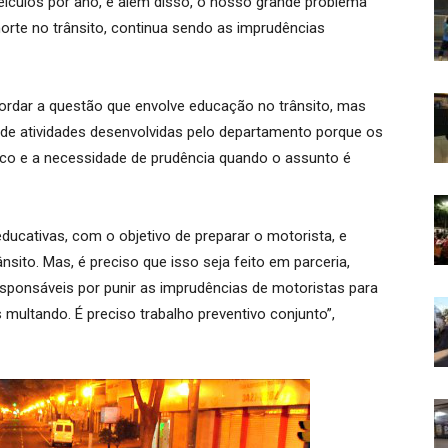
ículos por ano, e além disso, o nosso grande problema
morte no trânsito, continua sendo as imprudências
bordar a questão que envolve educação no trânsito, mas
 de atividades desenvolvidas pelo departamento porque os
sco e a necessidade de prudência quando o assunto é
cativas, com o objetivo de preparar o motorista, e
nsito. Mas, é preciso que isso seja feito em parceria,
ponsáveis por punir as imprudências de motoristas para
 multando. É preciso trabalho preventivo conjunto”,