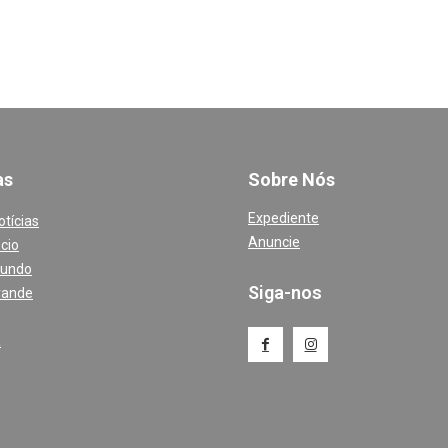
a
s
Sobre Nós
Expediente
otícias
Anuncie
cio
Mundo
Siga-nos
rande
a