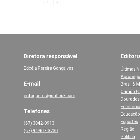
Diretora responsável
Editori
Edcéia Pereira Gonçalves
Últimas N
Agronegó
E-mail
Brasil & 
Campo G
enfoquems@outlook.com
Dourados
Economi
Telefones
Educação
Esportes
(67) 3042-0913
Região
(67) 9 9907-3730
Política