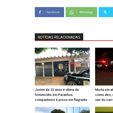
Facebook
WhatsApp
NOTÍCIAS RELACIONADAS
Jovem de 22 anos é vítima de
Morta em at
feminicídio em Paranhos;
como alvo, 
companheiro é preso em flagrante
sair do car