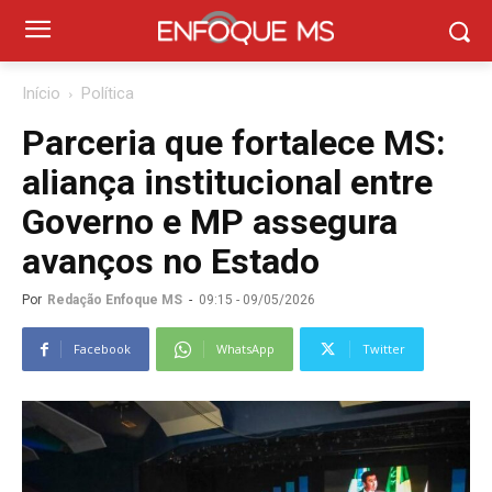
Início
Política
Parceria que fortalece MS:
aliança institucional entre
Governo e MP assegura
avanços no Estado
Por
Redação Enfoque MS
-
09:15 - 09/05/2026
Facebook
WhatsApp
Twitter