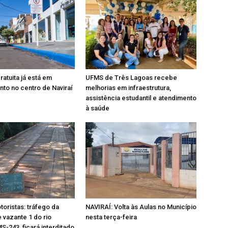
ratuita já está em
UFMS de Três Lagoas recebe
to no centro de Naviraí
melhorias em infraestrutura,
assistência estudantil e atendimento
à saúde
oristas: tráfego da
NAVIRAÍ: Volta às Aulas no Município
 vazante 1 do rio
nesta terça-feira
S-243, ficará interditado