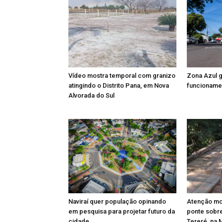
Vídeo mostra temporal com granizo
Zona Azul g
atingindo o Distrito Pana, em Nova
funcionamen
Alvorada do Sul
Naviraí quer população opinando
Atenção mot
em pesquisa para projetar futuro da
ponte sobre
cidade
Tereré, na M