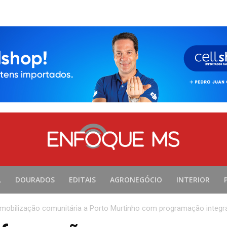
L
DOURADOS
EDITAIS
AGRONEGÓCIO
INTERIOR
e mobilização comunitária a Porto Murtinho com programação integra