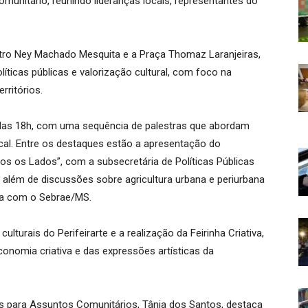
munitário, reunindo lideranças locais, representantes do
tro Ney Machado Mesquita e a Praça Thomaz Laranjeiras,
olíticas públicas e valorização cultural, com foco na
rritórios.
ir das 18h, com uma sequência de palestras que abordam
cal. Entre os destaques estão a apresentação do
s os Lados”, com a subsecretária de Políticas Públicas
além de discussões sobre agricultura urbana e periurbana
ia com o Sebrae/MS.
turais do Perifeirarte e a realização da Feirinha Criativa,
conomia criativa e das expressões artísticas da
cas para Assuntos Comunitários, Tânia dos Santos, destaca