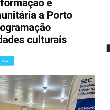
a formação e
unitária a Porto
rogramação
dades culturais
Twitter