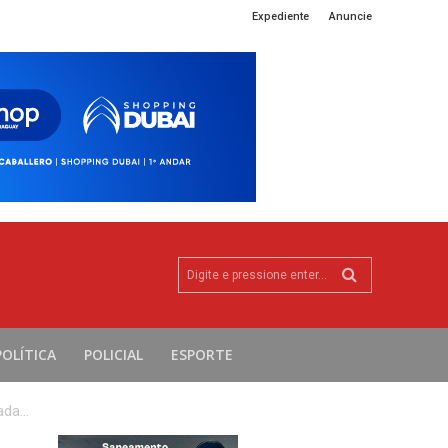
Expediente
Anuncie
Digite e pressione enter...
POLÍTICA
POLICIAL
ESPORTE
da...