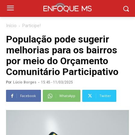
Início
Participe!
População pode sugerir
melhorias para os bairros
por meio do Orçamento
Comunitário Participativo
Por
Lúcio Borges
-
15:45 - 11/03/2025
Facebook
WhatsApp
Twitter