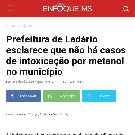
Início
Saúde
Prefeitura de Ladário
esclarece que não há casos
de intoxicação por metanol
no município
Por
Redação Enfoque MS
-
07:30 - 05/10/2025
Facebook
WhatsApp
Twitter
(Foto: Sandro Araújo/Agência Saúde DF)