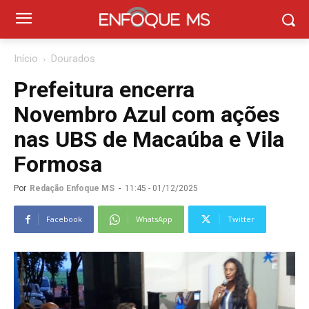
Início
Dourados
Prefeitura encerra
Novembro Azul com ações
nas UBS de Macaúba e Vila
Formosa
Por
Redação Enfoque MS
-
11:45 - 01/12/2025
Facebook
WhatsApp
Twitter