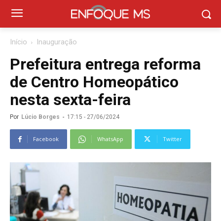
Início
Inauguração
Prefeitura entrega reforma
de Centro Homeopático
nesta sexta-feira
Por
Lúcio Borges
-
17:15 - 27/06/2024
Facebook
WhatsApp
Twitter