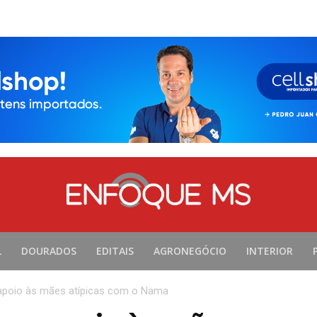
L
DOURADOS
EDITAIS
AGRONEGÓCIO
INTERIOR
e apoio às mães atípicas com o Nama