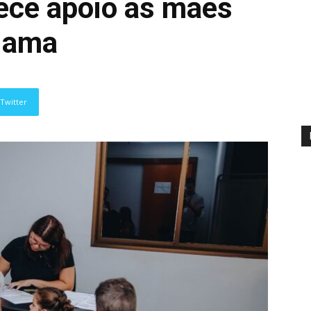
lece apoio às mães
 Nama
Twitter