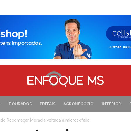
L
DOURADOS
EDITAIS
AGRONEGÓCIO
INTERIOR
a do Recomeçar Moradia voltada à microcefalia