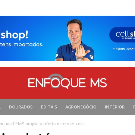
L
DOURADOS
EDITAIS
AGRONEGÓCIO
INTERIOR
nguas UFMS amplia a oferta de cursos de...