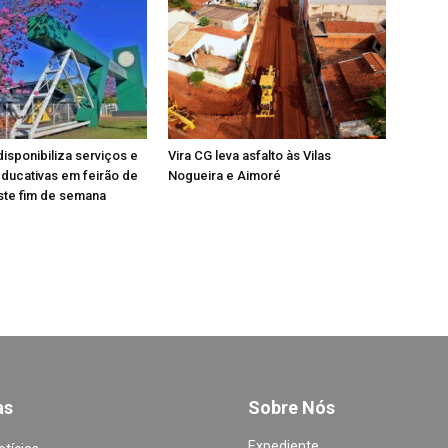
isponibiliza serviços e
Vira CG leva asfalto às Vilas
educativas em feirão de
Nogueira e Aimoré
ste fim de semana
a
s
Sobre Nós
Expediente