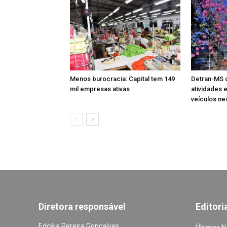
Menos burocracia: Capital tem 149
Detran-MS d
mil empresas ativas
atividades 
veículos ne
Diretora responsável
Editori
Edcéia Pereira Gonçalves