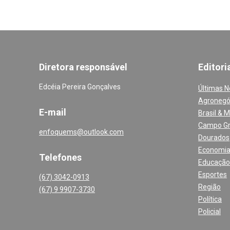
Diretora responsável
Editori
Edcéia Pereira Gonçalves
Últimas N
Agronegó
E-mail
Brasil & 
Campo G
enfoquems@outlook.com
Dourados
Economi
Telefones
Educação
Esportes
(67) 3042-0913
Região
(67) 9 9907-3730
Política
Policial