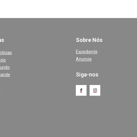
a
s
Sobre Nós
Expediente
otícias
Anuncie
cio
Mundo
Siga-nos
rande
a