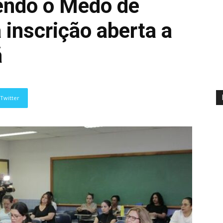
endo o Medo de
á inscrição aberta a
ã
Twitter