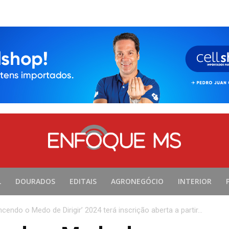
L
DOURADOS
EDITAIS
AGRONEGÓCIO
INTERIOR
endo o Medo de Dirigir’ 2024 terá inscrição aberta a partir...