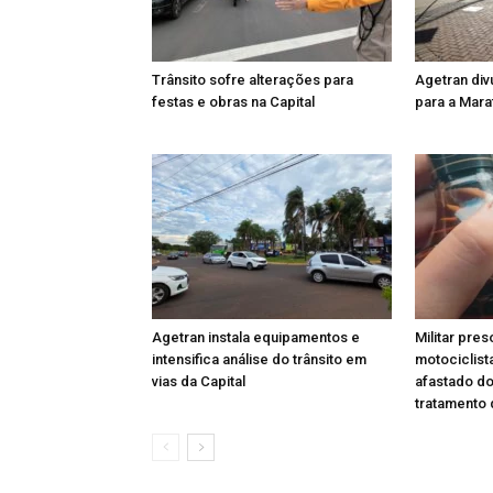
Trânsito sofre alterações para
Agetran divu
festas e obras na Capital
para a Mara
Agetran instala equipamentos e
Militar pre
intensifica análise do trânsito em
motociclista
vias da Capital
afastado do
tratamento