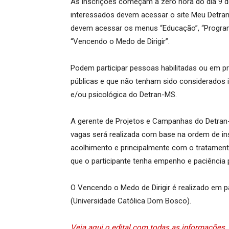
As inscrições começam à zero hora do dia 9 de a
interessados devem acessar o site Meu Detran
devem acessar os menus “Educação”, “Programa
“Vencendo o Medo de Dirigir”.
Podem participar pessoas habilitadas ou em pr
públicas e que não tenham sido considerados i
e/ou psicológica do Detran-MS.
A gerente de Projetos e Campanhas do Detran-
vagas será realizada com base na ordem de in
acolhimento e principalmente com o tratamento 
que o participante tenha empenho e paciência 
O Vencendo o Medo de Dirigir é realizado em p
(Universidade Católica Dom Bosco).
Veja aqui o edital com todas as informações.