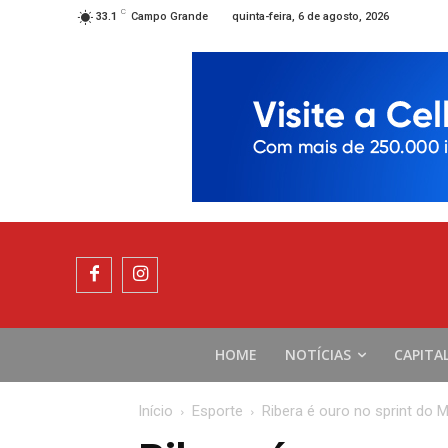
C
quinta-feira, 6 de agosto, 2026
33.1
Campo Grande
HOME
NOTÍCIAS
CAPITA
Início
Esporte
Ribera é ouro no sprint do 