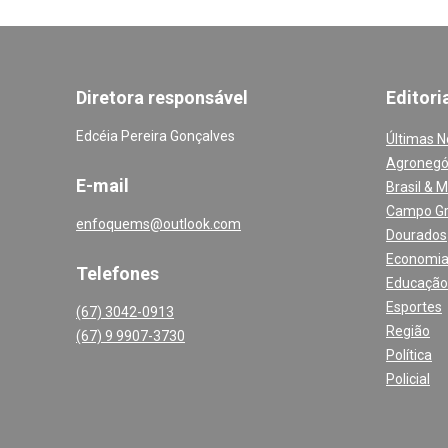
Diretora responsável
Editori
Edcéia Pereira Gonçalves
Últimas N
Agronegó
E-mail
Brasil & 
Campo G
enfoquems@outlook.com
Dourados
Economi
Telefones
Educação
Esportes
(67) 3042-0913
Região
(67) 9 9907-3730
Política
Policial