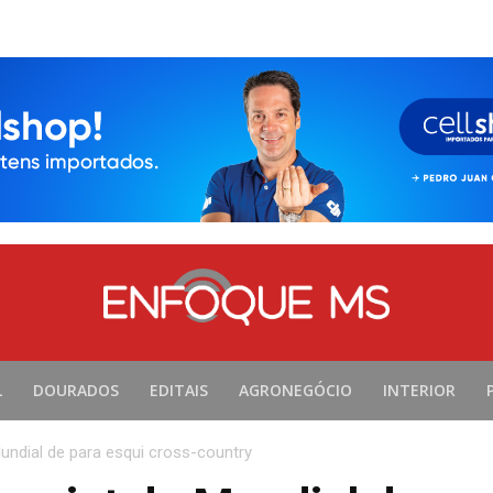
L
DOURADOS
EDITAIS
AGRONEGÓCIO
INTERIOR
Mundial de para esqui cross-country