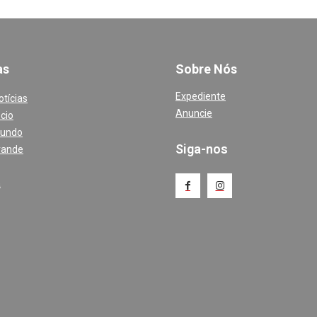
a
s
Sobre Nós
Expediente
otícias
Anuncie
cio
Mundo
Siga-nos
rande
a