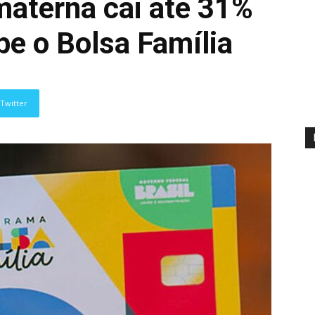
materna cai até 31%
be o Bolsa Família
Twitter