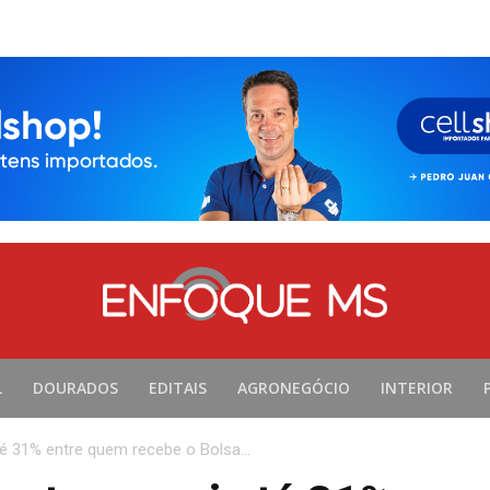
L
DOURADOS
EDITAIS
AGRONEGÓCIO
INTERIOR
é 31% entre quem recebe o Bolsa...