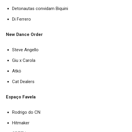
Detonautas convidam Biquini
Di Ferrero
New Dance Order
Steve Angello
Giu x Carola
Atkö
Cat Dealers
Espaço Favela
Rodrigo do CN
Hitmaker