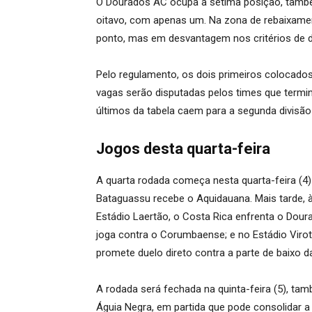
O Dourados AC ocupa a sétima posição, tamb
oitavo, com apenas um. Na zona de rebaixam
ponto, mas em desvantagem nos critérios de 
Pelo regulamento, os dois primeiros colocado
vagas serão disputadas pelos times que termin
últimos da tabela caem para a segunda divisã
Jogos desta quarta-feira
A quarta rodada começa nesta quarta-feira (4) 
Bataguassu recebe o Aquidauana. Mais tarde, 
Estádio Laertão, o Costa Rica enfrenta o Dou
joga contra o Corumbaense; e no Estádio Virotã
promete duelo direto contra a parte de baixo da
A rodada será fechada na quinta-feira (5), ta
Águia Negra, em partida que pode consolidar a 