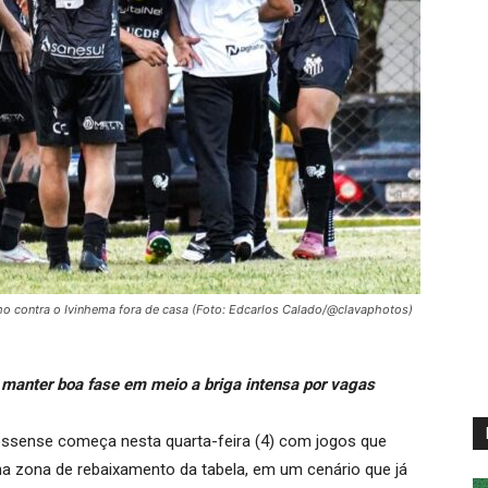
imo contra o Ivinhema fora de casa (Foto: Edcarlos Calado/@clavaphotos)
 manter boa fase em meio a briga intensa por vagas
ssense começa nesta quarta-feira (4) com jogos que
a zona de rebaixamento da tabela, em um cenário que já