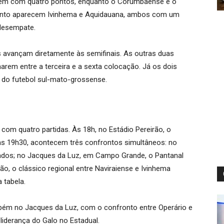
ém com quatro pontos, enquanto o Corumbaense é o
ento aparecem Ivinhema e Aquidauana, ambos com um
desempate.
s avançam diretamente às semifinais. As outras duas
arem entre a terceira e a sexta colocação. Já os dois
o do futebol sul-mato-grossense.
com quatro partidas. Às 18h, no Estádio Pereirão, o
às 19h30, acontecem três confrontos simultâneos: no
rados; no Jacques da Luz, em Campo Grande, o Pantanal
o, o clássico regional entre Naviraiense e Ivinhema
 tabela.
mbém no Jacques da Luz, com o confronto entre Operário e
liderança do Galo no Estadual.