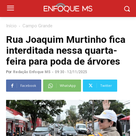
Início
Campo Grande
Rua Joaquim Murtinho fica
interditada nessa quarta-
feira para poda de árvores
Por
Redação Enfoque MS
-
09:30 - 12/11/2025
Facebook
WhatsApp
Twitter