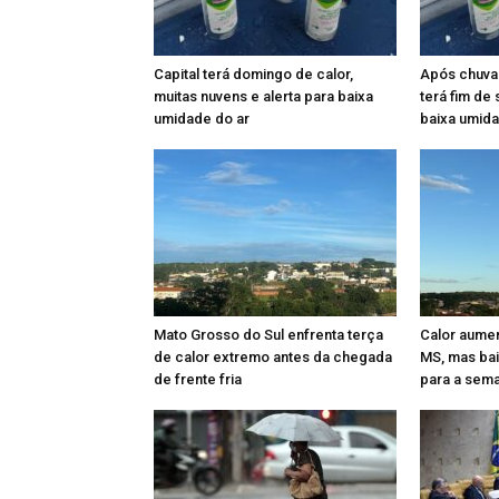
Capital terá domingo de calor,
Após chuva
muitas nuvens e alerta para baixa
terá fim de
umidade do ar
baixa umid
Mato Grosso do Sul enfrenta terça
Calor aume
de calor extremo antes da chegada
MS, mas bai
de frente fria
para a sem