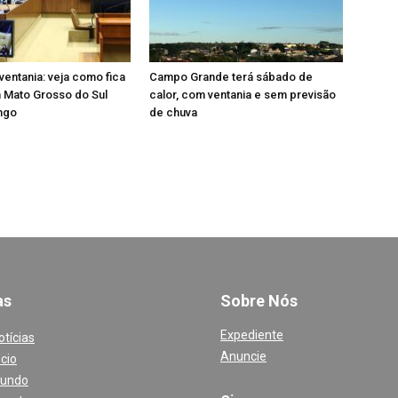
 ventania: veja como fica
Campo Grande terá sábado de
 Mato Grosso do Sul
calor, com ventania e sem previsão
ngo
de chuva
a
s
Sobre Nós
Expediente
otícias
Anuncie
cio
Mundo