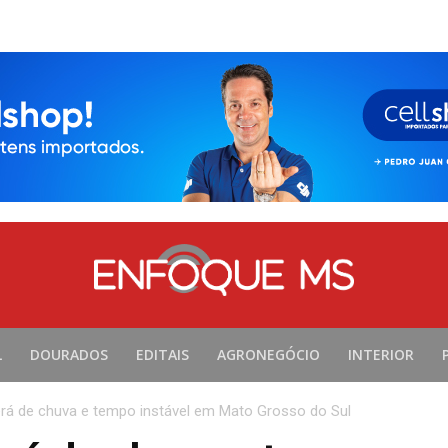
L
DOURADOS
EDITAIS
AGRONEGÓCIO
INTERIOR
erá de chuva e tempo instável em Mato Grosso do Sul