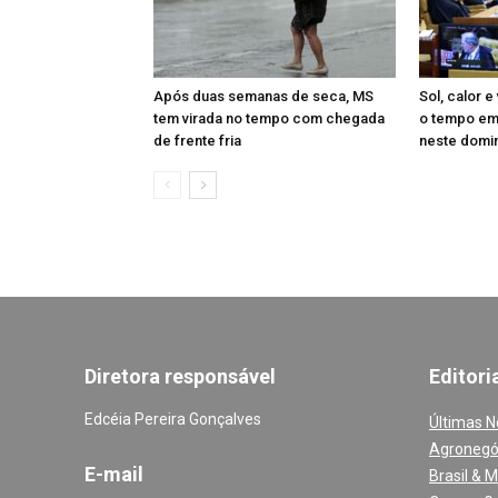
Após duas semanas de seca, MS
Sol, calor e
tem virada no tempo com chegada
o tempo em
de frente fria
neste domi
Diretora responsável
Editori
Edcéia Pereira Gonçalves
Últimas N
Agronegó
E-mail
Brasil & 