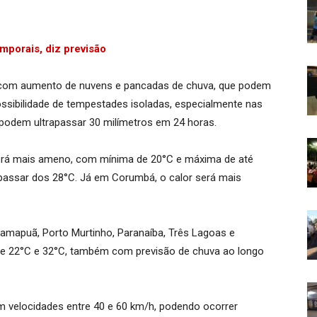
emporais, diz previsão
sol com aumento de nuvens e pancadas de chuva, que podem
sibilidade de tempestades isoladas, especialmente nas
podem ultrapassar 30 milímetros em 24 horas.
será mais ameno, com mínima de 20°C e máxima de até
passar dos 28°C. Já em Corumbá, o calor será mais
amapuã, Porto Murtinho, Paranaíba, Três Lagoas e
tre 22°C e 32°C, também com previsão de chuva ao longo
 velocidades entre 40 e 60 km/h, podendo ocorrer