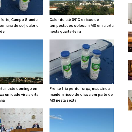
 forte, Campo Grande
Calor de até 39°C e risco de
 semana de sol, calor e
tempestades colocam MS em alerta
ade
nesta quarta-feira
nta neste domingo em
Frente fria perde força, mas ainda
xa umidade vira alerta
mantém risco de chuva em parte de
ana
MS nesta sexta