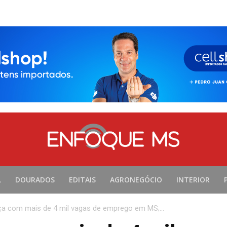
L
DOURADOS
EDITAIS
AGRONEGÓCIO
INTERIOR
 com mais de 4 mil vagas de emprego em MS;...