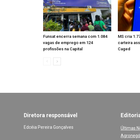
Funsat encerra semana com 1.084
MS cria 1.
vagas de emprego em 124
carteira as
profissões na Capital
Caged
Diretora responsável
Editori
Edcéia Pereira Gonçalves
Últimas N
Agronegó