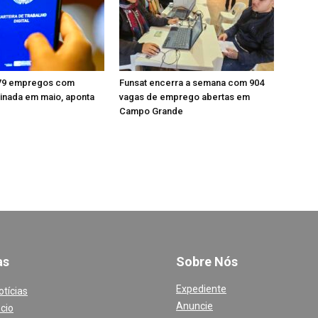
779 empregos com
Funsat encerra a semana com 904
sinada em maio, aponta
vagas de emprego abertas em
Campo Grande
a
s
Sobre Nós
Expediente
otícias
Anuncie
cio