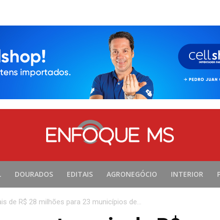
L
DOURADOS
EDITAIS
AGRONEGÓCIO
INTERIOR
s de R$ 28 milhões para 23 municípios de...