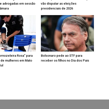
e advogadas em sessão
vão disputar as eleições
Câmara
presidenciais de 2026
Tornozeleira Rosa” para
Bolsonaro pede ao STF para
 de mulheres em Mato
receber os filhos no Dia dos Pais
Sul