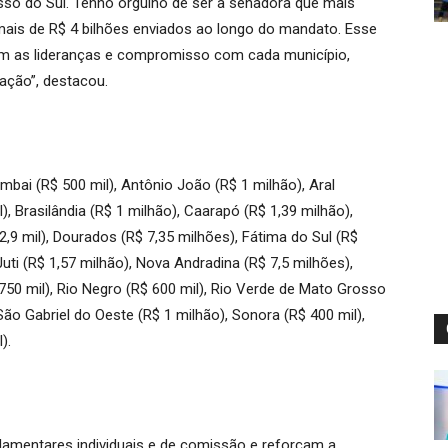
sso do Sul. Tenho orgulho de ser a senadora que mais
ais de R$ 4 bilhões enviados ao longo do mandato. Esse
com as lideranças e compromisso com cada município,
ação”, destacou.
ai (R$ 500 mil), Antônio João (R$ 1 milhão), Aral
l), Brasilândia (R$ 1 milhão), Caarapó (R$ 1,39 milhão),
,9 mil), Dourados (R$ 7,35 milhões), Fátima do Sul (R$
Juti (R$ 1,57 milhão), Nova Andradina (R$ 7,5 milhões),
750 mil), Rio Negro (R$ 600 mil), Rio Verde de Mato Grosso
 São Gabriel do Oeste (R$ 1 milhão), Sonora (R$ 400 mil),
).
amentares individuais e de comissão e reforçam a