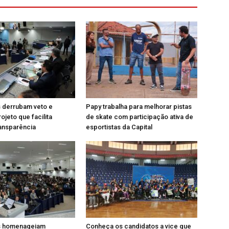
 derrubam veto e
Papy trabalha para melhorar pistas
ojeto que facilita
de skate com participação ativa de
ansparência
esportistas da Capital
s homenageiam
Conheça os candidatos a vice que