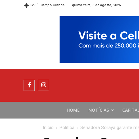
C
quinta-feira, 6 de agosto, 2026
32.6
Campo Grande
HOME
NOTÍCIAS
CAPITA
Início
Política
Senadora Soraya garante mai