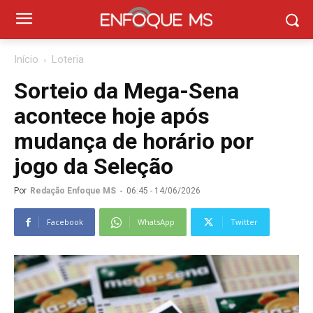
Início
Loteria
Sorteio da Mega-Sena
acontece hoje após
mudança de horário por
jogo da Seleção
Por
Redação Enfoque MS
-
06:45 - 14/06/2026
Facebook
WhatsApp
Twitter