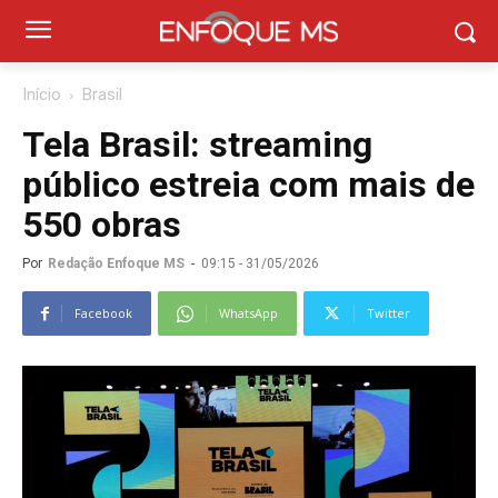
Início
Brasil
Tela Brasil: streaming
público estreia com mais de
550 obras
Por
Redação Enfoque MS
-
09:15 - 31/05/2026
Facebook
WhatsApp
Twitter