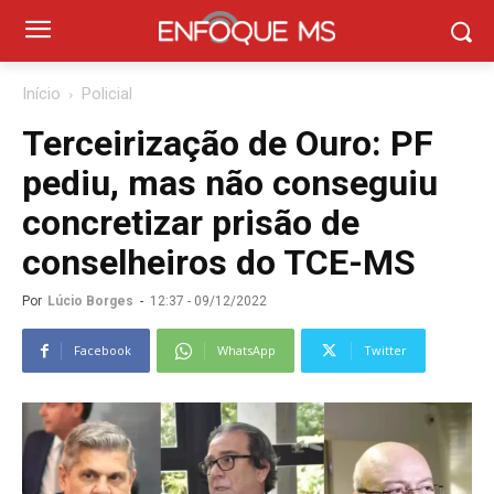
Início
Policial
Terceirização de Ouro: PF
pediu, mas não conseguiu
concretizar prisão de
conselheiros do TCE-MS
Por
Lúcio Borges
-
12:37 - 09/12/2022
Facebook
WhatsApp
Twitter