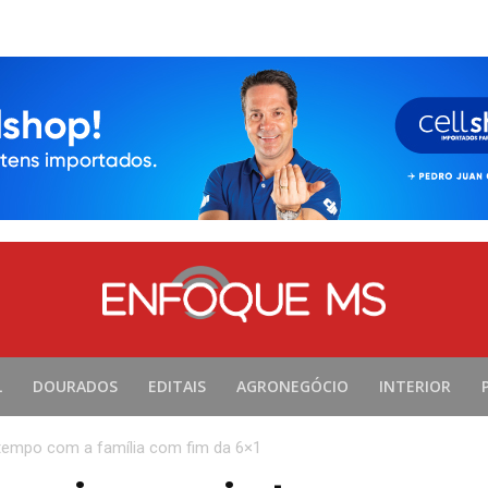
L
DOURADOS
EDITAIS
AGRONEGÓCIO
INTERIOR
tempo com a família com fim da 6×1