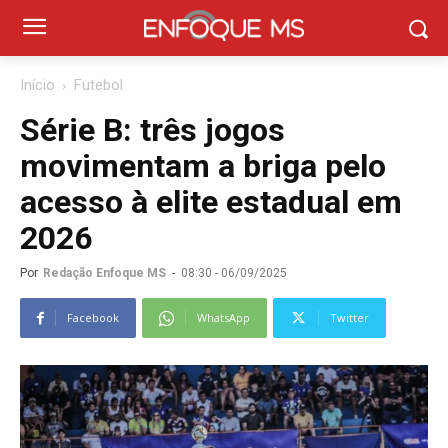
Início
Futebol
Série B: três jogos
movimentam a briga pelo
acesso à elite estadual em
2026
Por
Redação Enfoque MS
-
08:30 - 06/09/2025
Facebook
WhatsApp
Twitter