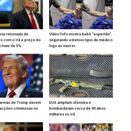
cia retomada de
Vídeo fofo mostra bebê “espertão”
s com o Irã e preço do
segurando estetoscópio de médico
i mais de 5%
logo ao nascer
armas de Trump devem
EUA ampliam ofensiva e
facções criminosas no
bombardeiam cerca de 90 alvos
militares no Irã