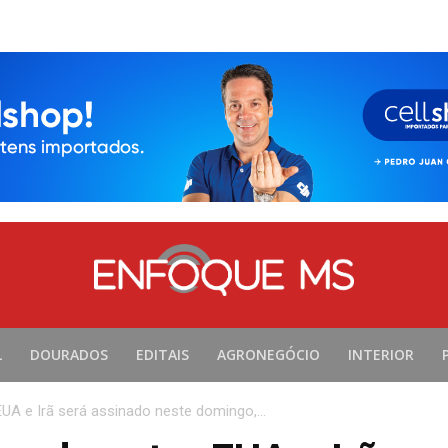
L
DOURADOS
EDITAIS
AGRONEGÓCIO
INTERIOR
UA e Irã será assinado neste domingo,...