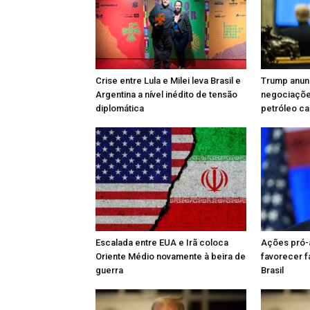
Crise entre Lula e Milei leva Brasil e
Trump anun
Argentina a nível inédito de tensão
negociaçõe
diplomática
petróleo ca
Escalada entre EUA e Irã coloca
Ações pró-
Oriente Médio novamente à beira de
favorecer 
guerra
Brasil