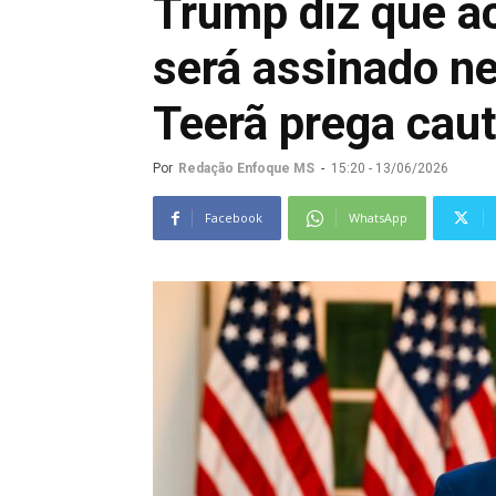
Trump diz que ac
será assinado n
Teerã prega caut
Por
Redação Enfoque MS
-
15:20 - 13/06/2026
Facebook
WhatsApp