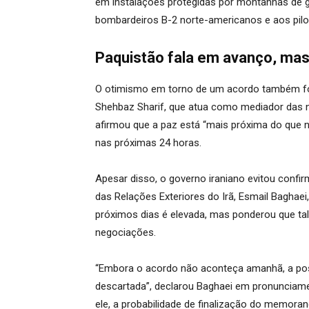
em instalações protegidas por montanhas de gr
bombardeiros B-2 norte-americanos e aos pilo
Paquistão fala em avanço, mas 
O otimismo em torno de um acordo também foi
Shehbaz Sharif, que atua como mediador das 
afirmou que a paz está “mais próxima do que n
nas próximas 24 horas.
Apesar disso, o governo iraniano evitou confir
das Relações Exteriores do Irã, Esmail Baghae
próximos dias é elevada, mas ponderou que tal
negociações.
“Embora o acordo não aconteça amanhã, a poss
descartada”, declarou Baghaei em pronunciamen
ele, a probabilidade de finalização do memora