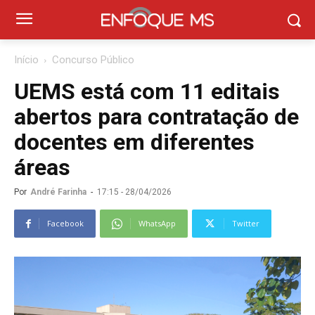
Início
Concurso Público
UEMS está com 11 editais
abertos para contratação de
docentes em diferentes
áreas
Por
André Farinha
-
17:15 - 28/04/2026
Facebook
WhatsApp
Twitter