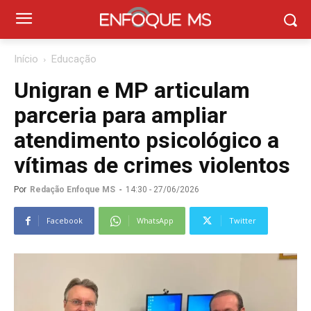
Início
Educação
Unigran e MP articulam
parceria para ampliar
atendimento psicológico a
vítimas de crimes violentos
Por
Redação Enfoque MS
-
14:30 - 27/06/2026
Facebook
WhatsApp
Twitter